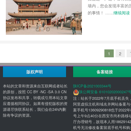
墙内，您会发现丰富的
的事情！ ……
继续阅读 
1
2
版权声明
备案链接
本站的文章和资源来自互联网或者站长
陕ICP备2021003344号
的原创，按照 CC BY -NC -SA 3.0 CN
陕公网安备 61010202000247
协议发布和共享，转载或引用本站文章
注：站长于2022年7月底手机丢失
应遵循相同协议。如果有侵犯版权的资
阿里虚拟主机和域名并网站备案与
源请尽快联系站长，我们会在24h内删
案手机号13609290818也于2022年
除有争议的资源。
号上午9点40分在西安市尚朴路移
厅办理销号，故现本人用18629142
机号无法修改备案留底手机号和购