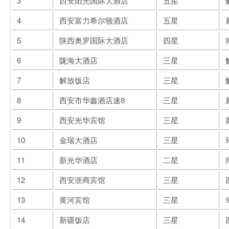
3
西安阳光国际大酒店
五星
4
西安富力希尔顿酒店
五星
5
陕西奥罗国际大酒店
四星
6
陇海大酒店
三星
7
解放饭店
三星
8
西安市华鑫酒店速8
三星
9
西安光华宾馆
三星
10
金瑞大酒店
三星
11
新光华酒店
二星
12
西安浙商宾馆
三星
13
黄河宾馆
三星
14
新疆饭店
三星