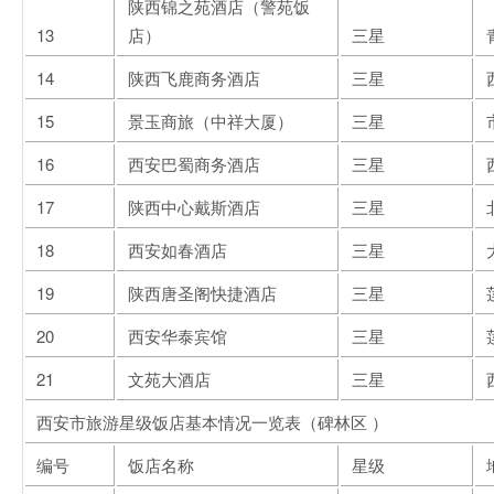
陕西锦之苑酒店（警苑饭
13
店）
三星
14
陕西飞鹿商务酒店
三星
15
景玉商旅（中祥大厦）
三星
16
西安巴蜀商务酒店
三星
17
陕西中心戴斯酒店
三星
18
西安如春酒店
三星
19
陕西唐圣阁快捷酒店
三星
20
西安华泰宾馆
三星
21
文苑大酒店
三星
西安市旅游星级饭店基本情况一览表（碑林区 ）
编号
饭店名称
星级