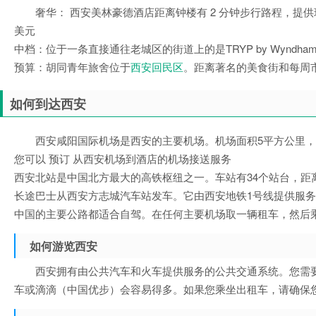
奢华： 西安美林豪德酒店距离钟楼有 2 分钟步行路程，提
美元
中档：位于一条直接通往老城区的街道上的是TRYP by Wyn
预算：胡同青年旅舍位于
西安回民区
。距离著名的美食街和每周市场
如何到达西安
西安咸阳国际机场是西安的主要机场。机场面积5平方公里，是中
您可以 预订 从西安机场到酒店的机场接送服务
西安北站是中国北方最大的高铁枢纽之一。车站有34个站台，距
长途巴士从西安方志城汽车站发车。它由西安地铁1号线提供服
中国的主要公路都适合自驾。在任何主要机场取一辆租车，然后
如何游览西安
西安拥有由公共汽车和火车提供服务的公共交通系统。您需
车或滴滴（中国优步）会容易得多。如果您乘坐出租车，请确保