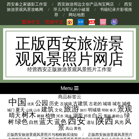
Skip
西安秦之家摄影工作室
西安旅游周边文创产品淘宝网店
西安
旅游景观风景攻略网
萍儿与军儿的小破屋
书籍纪录片影视推
to
荐
网站地图
content
繁体中文
简体中文
正版西安旅游景
观风景照片网店
经营西安正版旅游景观风景照片工作室
Secondary
Menu
Navigation
商品标签云
中国
公园
Menu
历史
古建筑
古老的
城墙
城市
城楼
古城墙
优美
旅游
景观
建筑
夏天
明城墙
文化
城门
山脉
山谷
旅行
明朝
春天
树木
晴天
绿
湖面
白云
植物
树林
河水
湖水
环境
秀丽
秦岭山
西安
陕西
蓝天
风
绿色
树
蓝色
自然
风光
遗址
景
高山
黄色
正版西安旅游景观风景照片与相框购买须知
正版西安旅游景观风景照片