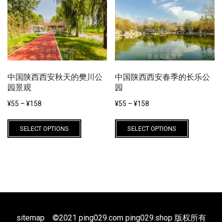
variants.
The
The
options
options
may
may
be
be
chosen
chosen
on
中国陕西西安秋天的樊川公
中国陕西西安春季的长乐公
on
the
园景观
园
the
product
product
¥
55
–
¥
158
¥
55
–
¥
158
page
page
This
This
SELECT OPTIONS
SELECT OPTIONS
product
product
has
has
multiple
multiple
variants.
variants.
The
The
options
options
may
may
sitemap
©2021 ping029.com ping029.shop 版权所有
be
be