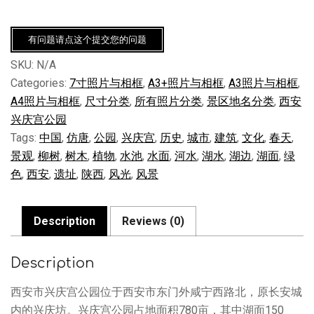
陕
西
西
有问题请点这个提交您的问题
安
SKU:
N/A
兴
庆
Categories:
7寸照片与相框
,
A3+照片与相框
,
A3照片与相框
,
宫
A4照片与相框
,
尺寸分类
,
所有照片分类
,
景区地名分类
,
西安
公
兴庆宫公园
园
Tags:
中国
,
仿唐
,
公园
,
兴庆宫
,
历史
,
城市
,
建筑
,
文化
,
春天
,
春
景观
,
柳树
,
树木
,
植物
,
水池
,
水面
,
河水
,
湖水
,
湖边
,
湖面
,
绿
天
的
色
,
西安
,
遗址
,
陕西
,
风光
,
风景
绿
色
景
Description
Reviews (0)
观
quantity
Description
西安市兴庆宫公园位于西安市东门外咸宁西路北，原长安城
内的兴庆坊。兴庆宫公园占地面积780亩，其中湖面150