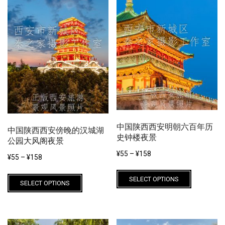
中国陕西西安明朝六百年历
中国陕西西安傍晚的汉城湖
史钟楼夜景
公园大风阁夜景
¥
55
–
¥
158
¥
55
–
¥
158
This
This
SELECT OPTIONS
product
SELECT OPTIONS
product
has
has
multiple
multiple
variants.