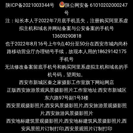
陕ICP备2021003344号
陕公网安备 61010202000247
chosen
chosen
号
on
on
注：站长本人于2022年7月底手机丢失，注册购买阿里系虚
the
the
拟主机和域名并网站备案与公安备案的手机号
product
product
13609290818
page
page
也于2022年8月16号上午9点40分至50分在西安市城内尚朴
路移动营业厅办理销号手续，故现本人用的18629142175
手机号
无法修改备案留底手机号和购买阿里系虚拟主机和域名的手
机号码，望周知。
西安市新城区秦之家摄影工作室旗下网站网店
正版西安旅游景观风景摄影照片工作室地址:西安市新城区
东六路97号副1号3楼
西安景观摄影照片,西安风景摄影照片,西安旅游景观摄影照
片,西安旅游风景摄影照片
西安地标建筑景观摄影照片,西安地标建筑风景摄影照片,西
安风景照片订制打印,西安景观照片订制打印