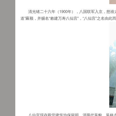
清光绪二十六年（1900年），八国联军入京，慈禧
道”匾额，并赐名“敕建万寿八仙宫”，“八仙宫”之名由
八仙宫现存殿堂建筑均保留明、清两代风貌，风格