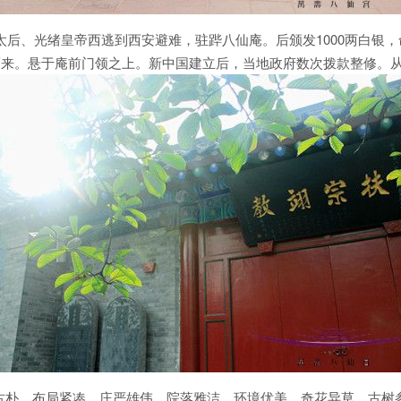
太后、光绪皇帝西逃到西安避难，驻跸八仙庵。后颁发1000两白银，
此而来。悬于庵前门领之上。新中国建立后，当地政府数次拨款整修。
古朴，布局紧凑，庄严雄伟，院落雅洁，环境优美，奇花异草，古树