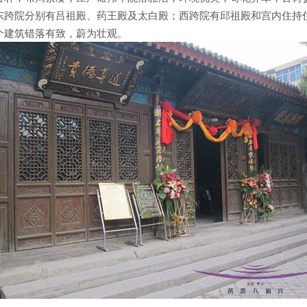
东跨院分别有吕祖殿、药王殿及太白殿；西跨院有邱祖殿和宫内住持
个建筑错落有致，蔚为壮观。