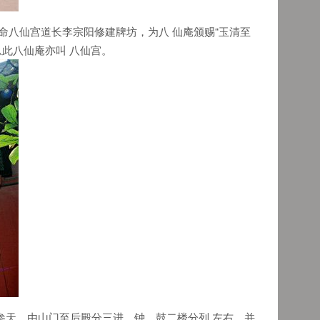
命八仙宫道长李宗阳修建牌坊，为八 仙庵颁赐“玉清至
从此八仙庵亦叫 八仙宫。
参天。由山门至后殿分三进，钟、鼓二楼分列 左右，并