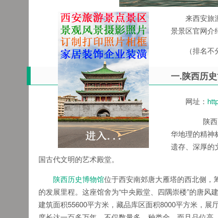
来西安旅
景景区官网介
（排名不
一.陕西历
网址：
htt
陕西是中
华地理的精神
遗存、深厚的
国古代文明的艺术殿堂。
陕西历史博物馆
位于西安南郊唐大雁塔的西北侧，筹
的发展里程。这座馆舍为“中央殿堂、四隅崇楼”的唐风
建筑面积55600平方米，藏品库区面积8000平方米，
度长达一百多万年，不仅数量多、种类全，而且品位高