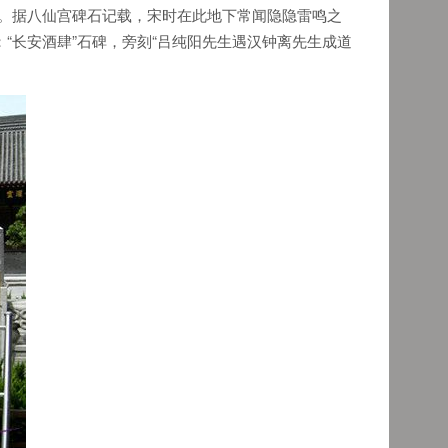
舅。据八仙宫碑石记载，宋时在此地下常闻隐隐雷鸣之
“长安酒肆”石碑，旁刻“吕纯阳先生遇汉钟离先生成道