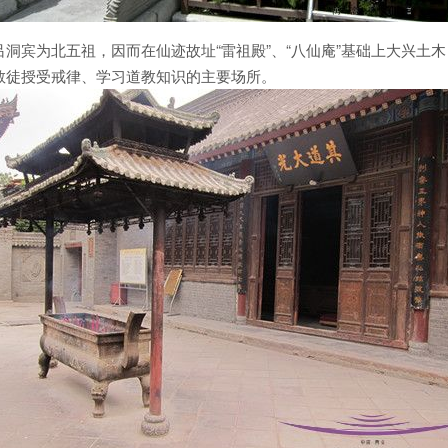
洞宾为北五祖，因而在仙迹故址“雷祖殿”、“八仙庵”基础上大兴土
教徒授受戒律、学习道教知识的主要场所。