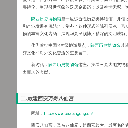
美绝伦、重现盛世气象的汉唐金银器；以及举世无双、
陕西历史博物馆
是一座综合性历史类博物馆。开馆
和产业发展有机结合，举办了各种形式的陈列展览，形
物的丰富文化内涵，展现华夏民族博大精深的文明成就
作为首批中国“4A”级旅游景点，
陕西历史博物馆
以
秀文化和对外文化交流的重要窗口。
新时代，
陕西历史博物馆
这座汇集着三秦大地文物
出更大的贡献。
二.敕建西安万寿八仙宫
网址：
http://www.baxiangong.cn/
西安八仙宫，又名八仙庵，是西安最大、最著名的