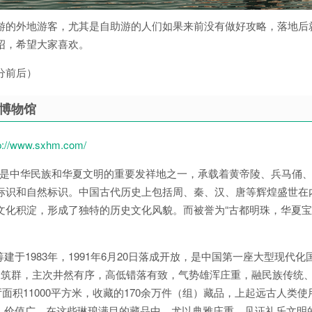
游的外地游客，尤其是自助游的人们如果来前没有做好攻略，落地后
绍，希望大家喜欢。
分前后）
史博物馆
p://www.sxhm.com/
华民族和华夏文明的重要发祥地之一，承载着黄帝陵、兵马俑、
标识和自然标识。中国古代历史上包括周、秦、汉、唐等辉煌盛世在
文化积淀，形成了独特的历史文化风貌。而被誉为“古都明珠，华夏宝
建于1983年，1991年6月20日落成开放，是中国第一座大型现
建筑群，主次井然有序，高低错落有致，气势雄浑庄重，融民族传统、地
展厅面积11000平方米，收藏的170余万件（组）藏品，上起远古
、价值广。在这些琳琅满目的藏品中，尤以典雅庄重、见证礼乐文明