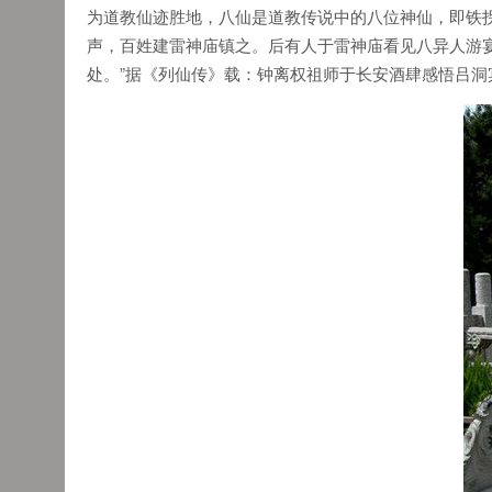
为道教仙迹胜地，八仙是道教传说中的八位神仙，即铁
声，百姓建雷神庙镇之。后有人于雷神庙看见八异人游宴
处。”据《列仙传》载：钟离权祖师于长安酒肆感悟吕洞