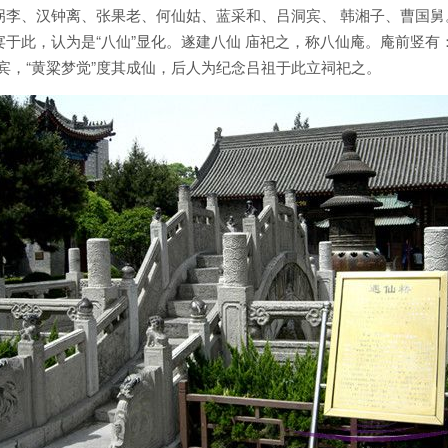
拐李、汉钟离、张果老、何仙姑、蓝采和、吕洞宾、 韩湘子、曹国
于此，认为是“八仙”显化。遂建八仙 庙祀之，称八仙庵。庵前竖有：
宾，“黄粱梦觉”度其成仙，后人为纪念吕祖于此立祠祀之。