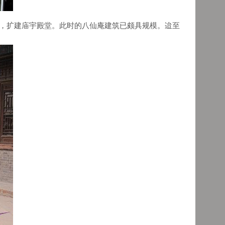
木，扩建庙宇殿堂。此时的八仙庵建筑已颇具规模。迨至