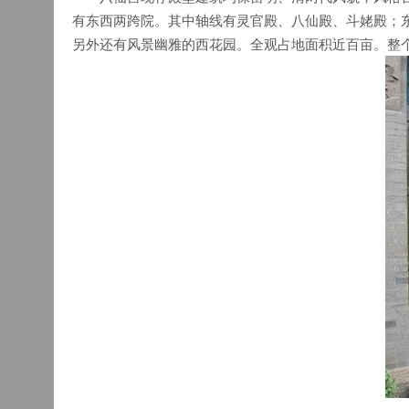
有东西两跨院。其中轴线有灵官殿、八仙殿、斗姥殿；
另外还有风景幽雅的西花园。全观占地面积近百亩。整