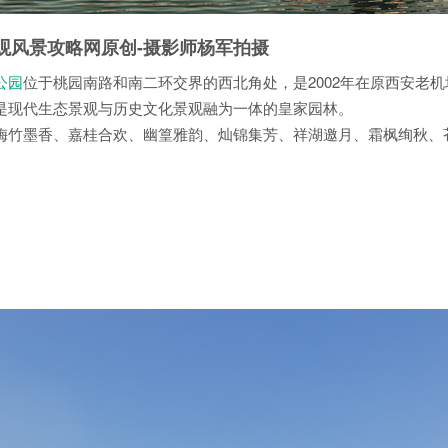
观风景攻略网原创-摄影师杨军拍摄
公园
位于桃园南路和南二环交界的西北角处，是2002年在原西安老机
是现代生态景观与历史文化景观融为一体的皇家园林。
梅竹墨香、嘉桂合欢、幽篁雅韵、灿锦集芳、祥湖邀月、霜枫绚秋、