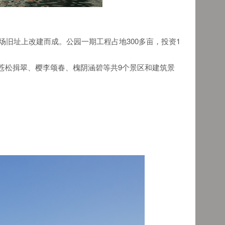
场旧址上改建而成。公园一期工程占地300多亩，投资1
苍松揖翠、樱李颂春、槐阴涵碧等共9个景区和建筑景