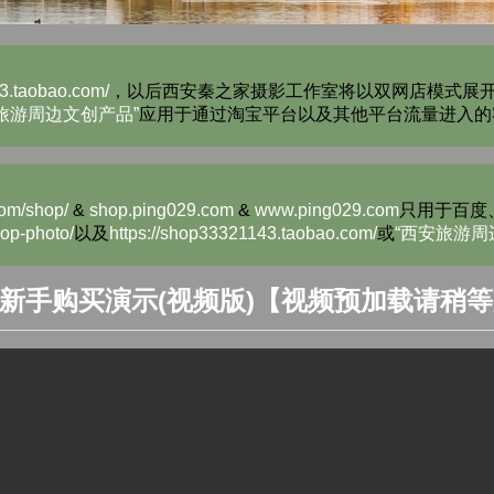
43.taobao.com/
，以后西安秦之家摄影工作室将以双网店模式展
旅游周边文创产品”
应用于通过淘宝平台以及其他平台流量进入的
om/shop/
&
shop.ping029.com
&
www.ping029.com
只用于百度
op-photo/
以及
https://shop33321143.taobao.com/
或
“西安旅游周
新手购买演示(视频版)【视频预加载请稍